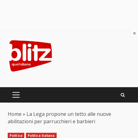
×
Skip
to
content
PRIMARY
MENU
Home
»
La Lega propone un tetto alle nuove
abilitazioni per parrucchieri e barbieri
Politica
Politica Italiana