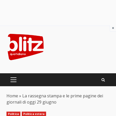
×
Skip
to
content
PRIMARY
MENU
Home
»
La rassegna stampa e le prime pagine dei
giornali di oggi 29 giugno
Politica
Politica estera