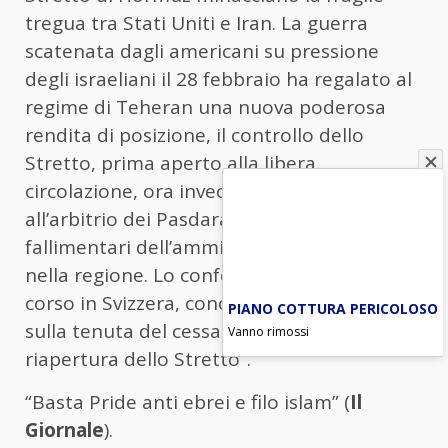
tregua tra Stati Uniti e Iran. La guerra
scatenata dagli americani su pressione
degli israeliani il 28 febbraio ha regalato al
regime di Teheran una nuova poderosa
rendita di posizione, il controllo dello
Stretto, prima aperto alla libera
circolazione, ora invece sottoposto
all’arbitrio dei Pasdaran: uno dei risultati
fallimentari dell’amministrazione Trump
nella regione. Lo conferma il negoziato in
corso in Svizzera, concentrato, oltre che
PIANO COTTURA PERICOLOSO
sulla tenuta del cessate il fuoco, sulla sola
Vanno rimossi
riapertura dello Stretto”.
“Basta Pride anti ebrei e filo islam” (
Il
Giornale
).