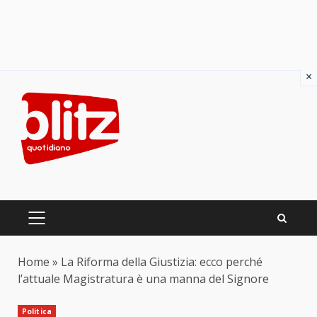
×
Skip
to
content
PRIMARY
MENU
Home
»
La Riforma della Giustizia: ecco perché
l’attuale Magistratura è una manna del Signore
Politica