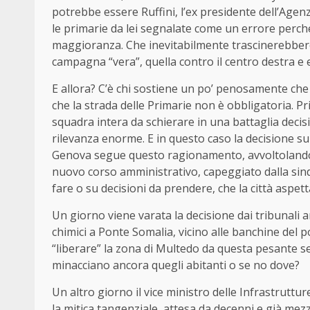
potrebbe essere Ruffini, l’ex presidente dell’Agen
le primarie da lei segnalate come un errore perch
maggioranza. Che inevitabilmente trascinerebbero, d
campagna “vera”, quella contro il centro destra e ev
E allora? C’è chi sostiene un po’ penosamente che p
che la strada delle Primarie non è obbligatoria.
squadra intera da schierare in una battaglia deci
rilevanza enorme. E in questo caso la decisione su
Genova segue questo ragionamento, avvoltolandosi
nuovo corso amministrativo, capeggiato dalla sind
fare o su decisioni da prendere, che la città aspet
Un giorno viene varata la decisione dai tribunali a
chimici a Ponte Somalia, vicino alle banchine del p
“liberare” la zona di Multedo da questa pesante s
minacciano ancora quegli abitanti o se no dove?
Un altro giorno il vice ministro delle Infrastruttu
la mitica tangenziale, attesa da decenni e già me