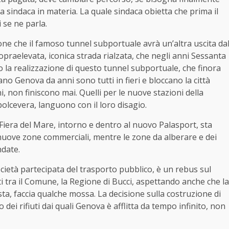
a sindaca in materia. La quale sindaca obietta che prima il
 se ne parla.
one che il famoso tunnel subportuale avrà un’altra uscita da
Sopraelevata, iconica strada rialzata, che negli anni Sessanta
o la realizzazione di questo tunnel subportuale, che finora
llano Genova da anni sono tutti in fieri e bloccano la città
i, non finiscono mai. Quelli per le nuove stazioni della
polcevera, languono con il loro disagio.
x Fiera del Mare, intorno e dentro al nuovo Palasport, sta
e nuove zone commerciali, mentre le zone da alberare e dei
date.
ocietà partecipata del trasporto pubblico, è un rebus sul
i tra il Comune, la Regione di Bucci, aspettando anche che la
ta, faccia qualche mossa. La decisione sulla costruzione di
 dei rifiuti dai quali Genova è afflitta da tempo infinito, non