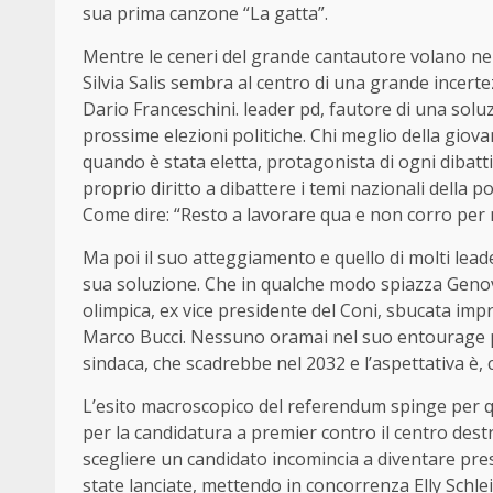
sua prima canzone “La gatta”.
Mentre le ceneri del grande cantautore volano nel 
Silvia Salis sembra al centro di una grande incerte
Dario Franceschini. leader pd, fautore di una soluzi
prossime elezioni politiche. Chi meglio della giov
quando è stata eletta, protagonista di ogni dibatt
proprio diritto a dibattere i temi nazionali della p
Come dire: “Resto a lavorare qua e non corro per
Ma poi il suo atteggiamento e quello di molti lead
sua soluzione. Che in qualche modo spiazza Genov
olimpica, ex vice presidente del Coni, sbucata imp
Marco Bucci. Nessuno oramai nel suo entourage
sindaca, che scadrebbe nel 2032 e l’aspettativa 
L’esito macroscopico del referendum spinge per que
per la candidatura a premier contro il centro dest
scegliere un candidato incomincia a diventare pre
state lanciate, mettendo in concorrenza Elly Schle