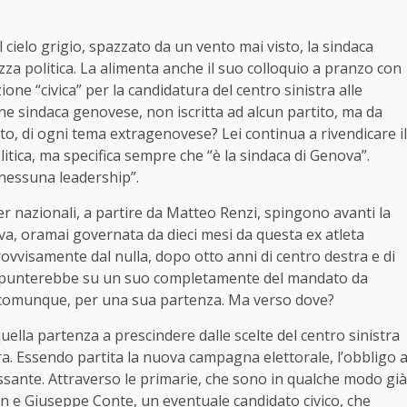
cielo grigio, spazzato da un vento mai visto, la sindaca
zza politica. La alimenta anche il suo colloquio a pranzo con
one “civica” per la candidatura del centro sinistra alle
ane sindaca genovese, non iscritta ad alcun partito, ma da
ito, di ogni tema extragenovese? Lei continua a rivendicare il
olitica, ma specifica sempre che “è la sindaca di Genova”.
 nessuna leadership”.
er nazionali, a partire da Matteo Renzi, spingono avanti la
a, oramai governata da dieci mesi da questa ex atleta
rovvisamente dal nulla, dopo otto anni di centro destra e di
 punterebbe su un suo completamente del mandato da
è, comunque, per una sua partenza. Ma verso dove?
lla partenza a prescindere dalle scelte del centro sinistra
ra. Essendo partita la nuova campagna elettorale, l’obbligo 
ssante. Attraverso le primarie, che sono in qualche modo già
in e Giuseppe Conte, un eventuale candidato civico, che