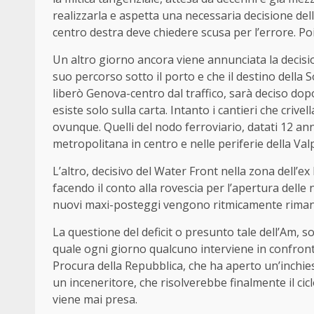
realizzarla e aspetta una necessaria decisione dell
centro destra deve chiedere scusa per l’errore. Poi
Un altro giorno ancora viene annunciata la decisi
suo percorso sotto il porto e che il destino della 
liberò Genova-centro dal traffico, sarà deciso dop
esiste solo sulla carta. Intanto i cantieri che crive
ovunque. Quelli del nodo ferroviario, datati 12 ann
metropolitana in centro e nelle periferie della Val
L’altro, decisivo del Water Front nella zona dell’e
facendo il conto alla rovescia per l’apertura dell
nuovi maxi-posteggi vengono ritmicamente riman
La questione del deficit o presunto tale dell’Am, s
quale ogni giorno qualcuno interviene in confront
Procura della Repubblica, che ha aperto un’inchies
un inceneritore, che risolverebbe finalmente il ciclo
viene mai presa.