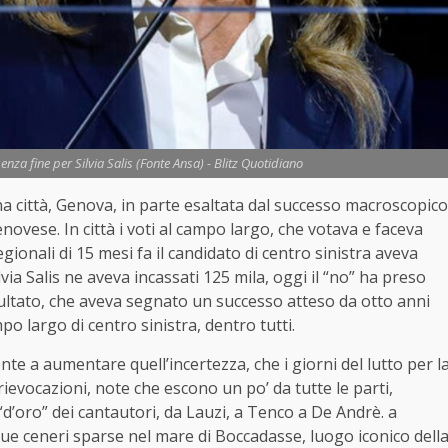
senza fine per Silvia Salis (Fonte Ansa) - Blitz Quotidiano
na città, Genova, in parte esaltata dal successo macroscopico
novese. In città i voti al campo largo, che votava e faceva
gionali di 15 mesi fa il candidato di centro sinistra aveva
ia Salis ne aveva incassati 125 mila, oggi il “no” ha preso
isultato, che aveva segnato un successo atteso da otto anni
 largo di centro sinistra, dentro tutti.
te a aumentare quell’incertezza, che i giorni del lutto per l
evocazioni, note che escono un po’ da tutte le parti,
 “d’oro” dei cantautori, da Lauzi, a Tenco a De Andrè. a
 sue ceneri sparse nel mare di Boccadasse, luogo iconico dell