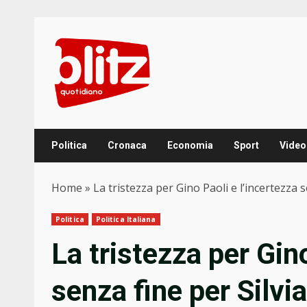
Skip
to
content
Politica
Cronaca
Economia
Sport
Video
Home
»
La tristezza per Gino Paoli e l’incertezza s
Politica
Politica Italiana
La tristezza per Gin
senza fine per Silvia