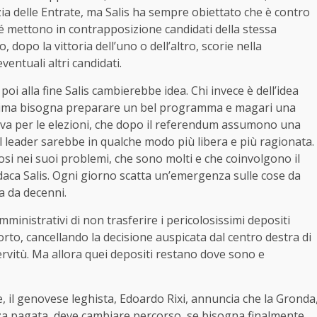
zia delle Entrate, ma Salis ha sempre obiettato che è contro
é mettono in contrapposizione candidati della stessa
opo la vittoria dell’uno o dell’altro, scorie nella
entuali altri candidati.
oi alla fine Salis cambierebbe idea. Chi invece è dell’idea
 Prima bisogna preparare un bel programma e magari una
siva per le elezioni, che dopo il referendum assumono una
l leader sarebbe in qualche modo più libera e più ragionata.
 nei suoi problemi, che sono molti e che coinvolgono il
aca Salis. Ogni giorno scatta un’emergenza sulle cose da
ta da decenni.
mministrativi di non trasferire i pericolosissimi depositi
orto, cancellando la decisione auspicata dal centro destra di
ervitù. Ma allora quei depositi restano dove sono e
re, il genovese leghista, Edoardo Rixi, annuncia che la Gronda
zza pagata, deve cambiare percorso, se bisogna finalmente