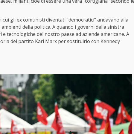
paese, millanti cioè di essere una vera “cortigiana” secondo l
n cui gli ex comunisti diventati “democratici” andavano alla
 ambienti della politica. A quando i governi della sinistra
ri e tecnologiche del nostro paese ad aziende americane. A
ria del partito Karl Marx per sostituirlo con Kennedy