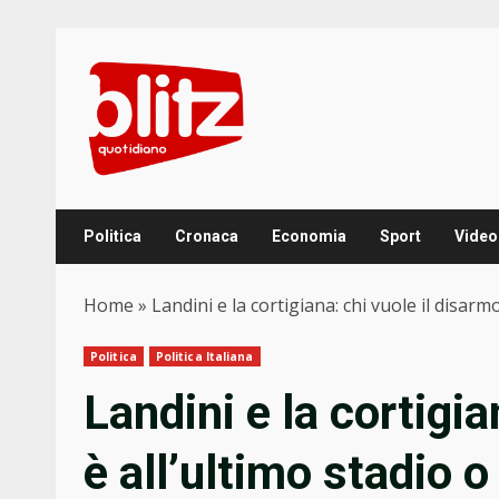
Skip
to
content
Politica
Cronaca
Economia
Sport
Video
Home
»
Landini e la cortigiana: chi vuole il disarmo
Politica
Politica Italiana
Landini e la cortigia
è all’ultimo stadio o