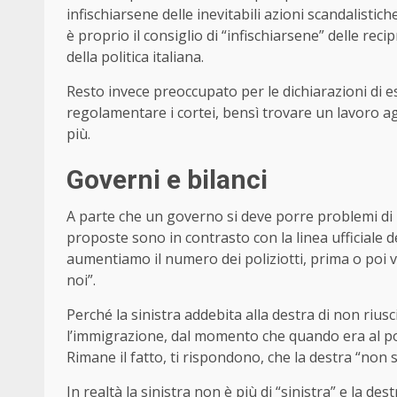
infischiarsene delle inevitabili azioni scandalisti
è proprio il consiglio di “infischiarsene” delle re
della politica italiana.
Resto invece preoccupato per le dichiarazioni di e
regolamentare i cortei, bensì trovare un lavoro agl
più.
Governi e bilanci
A parte che un governo si deve porre problemi di bil
proposte sono in contrasto con la linea ufficiale dei
aumentiamo il numero dei poliziotti, prima o poi ve
noi”.
Perché la sinistra addebita alla destra di non riu
l’immigrazione, dal momento che quando era al pot
Rimane il fatto, ti rispondono, che la destra “no
In realtà la sinistra non è più di “sinistra” e la de