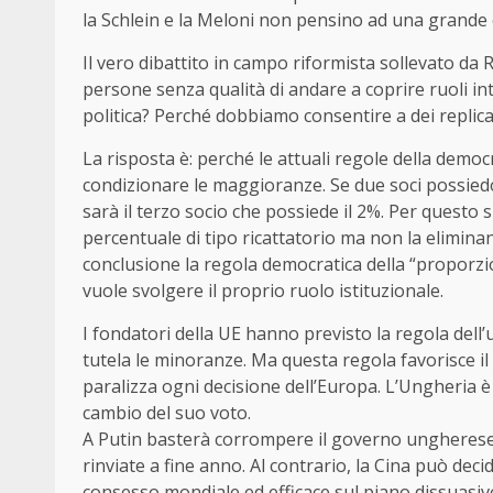
la Schlein e la Meloni non pensino ad una grande co
Il vero dibattito in campo riformista sollevato da
persone senza qualità di andare a coprire ruoli in
politica? Perché dobbiamo consentire a dei replicanti
La risposta è: perché le attuali regole della dem
condizionare le maggioranze. Se due soci possiedon
sarà il terzo socio che possiede il 2%. Per questo 
percentuale di tipo ricattatorio ma non la elimina
conclusione la regola democratica della “proporz
vuole svolgere il proprio ruolo istituzionale.
I fondatori della UE hanno previsto la regola dell
tutela le minoranze. Ma questa regola favorisce il 
paralizza ogni decisione dell’Europa. L’Ungheria è
cambio del suo voto.
A Putin basterà corrompere il governo ungherese pe
rinviate a fine anno. Al contrario, la Cina può deci
consesso mondiale ed efficace sul piano dissuasivo