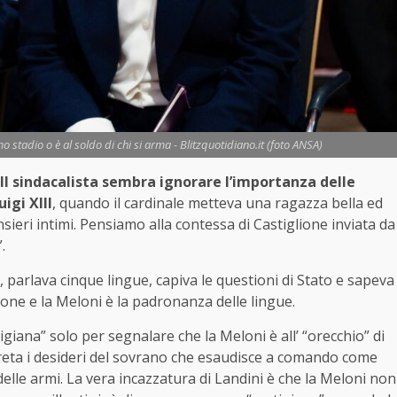
imo stadio o è al soldo di chi si arma - Blitzquotidiano.it (foto ANSA)
 Il sindacalista sembra ignorare l’importanza delle
igi XIII
, quando il cardinale metteva una ragazza bella ed
nsieri intimi. Pensiamo alla contessa di Castiglione inviata da
.
, parlava cinque lingue, capiva le questioni di Stato e sapeva
lione e la Meloni è la padronanza delle lingue.
giana” solo per segnalare che la Meloni è all’ “orecchio” di
preta i desideri del sovrano che esaudisce a comando come
delle armi. La vera incazzatura di Landini è che la Meloni non