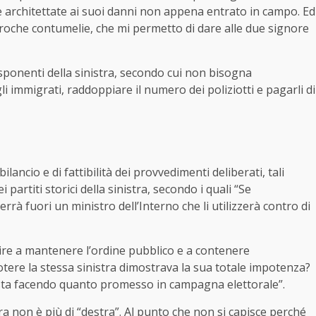
che architettate ai suoi danni non appena entrato in campo. Ed
ciproche contumelie, che mi permetto di dare alle due signore
sponenti della sinistra, secondo cui non bisogna
i immigrati, raddoppiare il numero dei poliziotti e pagarli di
ancio e di fattibilità dei provvedimenti deliberati, tali
 partiti storici della sinistra, secondo i quali “Se
rrà fuori un ministro dell’Interno che li utilizzerà contro di
scire a mantenere l’ordine pubblico e a contenere
ere la stessa sinistra dimostrava la sua totale impotenza?
n sta facendo quanto promesso in campagna elettorale”.
stra non è più di “destra”. Al punto che non si capisce perché