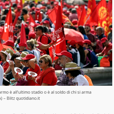
sarmo è all’ultimo stadio o è al soldo di chi si arma
 – Blitz quotidiano.it