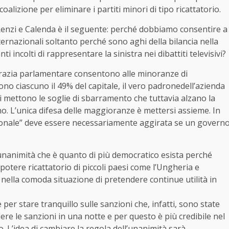
alizione per eliminare i partiti minori di tipo ricattatorio.
 Renzi e Calenda è il seguente: perché dobbiamo consentire a
ternazionali soltanto perché sono aghi della bilancia nella
 incolti di rappresentare la sinistra nei dibattiti televisivi?
ocrazia parlamentare consentono alle minoranze di
o ciascuno il 49% del capitale, il vero padronedell’azienda
si mettono le soglie di sbarramento che tuttavia alzano la
no. L’unica difesa delle maggioranze è mettersi assieme. In
ionale” deve essere necessariamente aggirata se un govern
’unanimità che è quanto di più democratico esista perché
potere ricattatorio di piccoli paesi come l’Ungheria e
 nella comoda situazione di pretendere continue utilità in
r stare tranquillo sulle sanzioni che, infatti, sono state
dere le sanzioni in una notte e per questo è più credibile nel
. L’idea di cambiare la regola dell’unanimità sarà