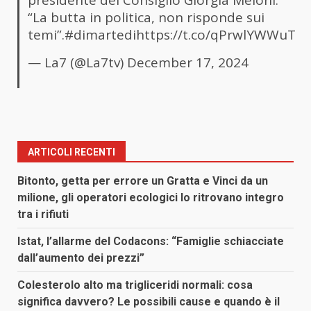
presidente del Consiglio Giorgia Meloni:
“La butta in politica, non risponde sui
temi”.
#dimartedi
https://t.co/qPrwlYWWuT
— La7 (@La7tv)
December 17, 2024
ARTICOLI RECENTI
Bitonto, getta per errore un Gratta e Vinci da un
milione, gli operatori ecologici lo ritrovano integro
tra i rifiuti
Istat, l’allarme del Codacons: “Famiglie schiacciate
dall’aumento dei prezzi”
Colesterolo alto ma trigliceridi normali: cosa
significa davvero? Le possibili cause e quando è il