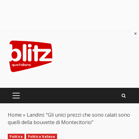
×
Skip
to
content
PRIMARY
MENU
Home
»
Landini: “Gli unici prezzi che sono calati sono
quelli della bouvette di Montecitorio”
Politica
Politica Italiana