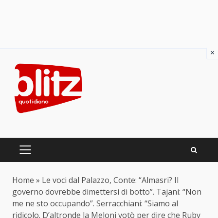
×
Skip
to
content
PRIMARY
MENU
Home
»
Le voci dal Palazzo, Conte: “Almasri? Il
governo dovrebbe dimettersi di botto”. Tajani: “Non
me ne sto occupando”. Serracchiani: “Siamo al
ridicolo. D’altronde la Meloni votò per dire che Ruby