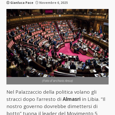
Gianluca Pace
Novembre 6, 2025
(Foto d'archivio Ansa)
Nel Palazzaccio della politica volano gli
stracci dopo l’arresto di
Almasri
in Libia. “Il
nostro governo dovrebbe dimettersi di
botto” tuona il leader del Movimento 5