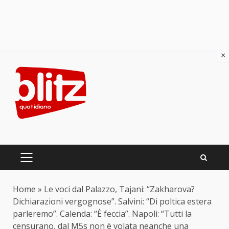
×
Skip
to
content
PRIMARY
MENU
Home
»
Le voci dal Palazzo, Tajani: “Zakharova?
Dichiarazioni vergognose”. Salvini: “Di poltica estera
parleremo”. Calenda: “È feccia”. Napoli: “Tutti la
censurano, dal M5s non è volata neanche una