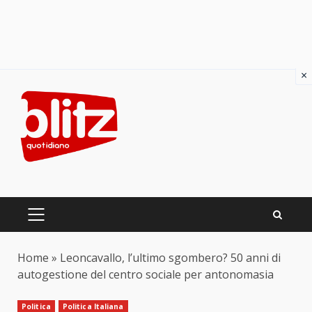
×
Skip
to
content
PRIMARY
MENU
Home
»
Leoncavallo, l’ultimo sgombero? 50 anni di
autogestione del centro sociale per antonomasia
Politica
Politica Italiana