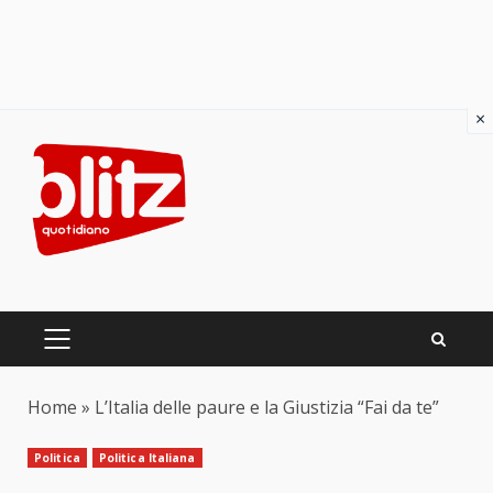
×
Skip
to
content
PRIMARY
MENU
Home
»
L’Italia delle paure e la Giustizia “Fai da te”
Politica
Politica Italiana