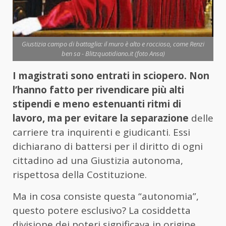
Giustizia campo di battaglia: il muro è alto e roccioso, come Renzi
ben sa - Blitzquotidiano.it (foto Ansa)
I magistrati sono entrati in sciopero. Non
l’hanno fatto per rivendicare più alti
stipendi e meno estenuanti ritmi di
lavoro, ma per evitare la separazione
delle
carriere tra inquirenti e giudicanti. Essi
dichiarano di battersi per il diritto di ogni
cittadino ad una Giustizia autonoma,
rispettosa della Costituzione.
Ma in cosa consiste questa “autonomia”,
questo potere esclusivo? La cosiddetta
divisione dei poteri significava in origine