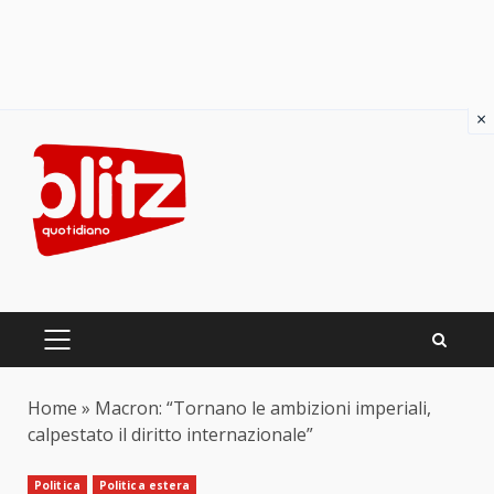
×
Skip
to
content
PRIMARY
MENU
Home
»
Macron: “Tornano le ambizioni imperiali,
calpestato il diritto internazionale”
Politica
Politica estera