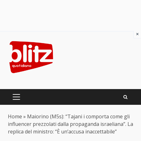
×
Skip
to
content
PRIMARY
MENU
Home
»
Maiorino (M5s): “Tajani i comporta come gli
influencer prezzolati dalla propaganda israeliana”. La
replica del ministro: “È un’accusa inaccettabile”