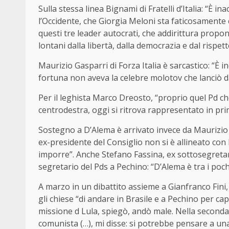
Sulla stessa linea Bignami di Fratelli d’Italia: “È i
l’Occidente, che Giorgia Meloni sta faticosamente
questi tre leader autocrati, che addirittura pro
lontani dalla libertà, dalla democrazia e dal rispetto
Maurizio Gasparri di Forza Italia è sarcastico: “È i
fortuna non aveva la celebre molotov che lanciò da 
Per il leghista Marco Dreosto, “proprio quel Pd ch
centrodestra, oggi si ritrova rappresentato in prim
Sostegno a D’Alema è arrivato invece da Maurizio A
ex-presidente del Consiglio non si è allineato con
imporre”. Anche Stefano Fassina, ex sottosegretar
segretario del Pds a Pechino: “D’Alema è tra i poch
A marzo in un dibattito assieme a Gianfranco Fini
gli chiese “di andare in Brasile e a Pechino per ca
missione d Lula, spiegò, andò male. Nella seconda, 
comunista (…), mi disse: si potrebbe pensare a un