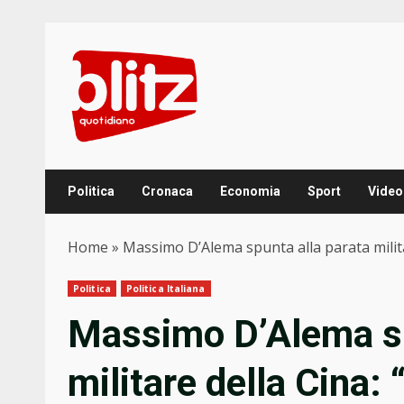
Skip
to
content
Politica
Cronaca
Economia
Sport
Video
Home
»
Massimo D’Alema spunta alla parata milita
Politica
Politica Italiana
Massimo D’Alema sp
militare della Cina: 