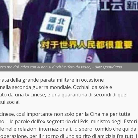
ezzo ma dal video con Xi non si direbbe (foto da video) - Blitz Quotidiano
ta della grande parata militare in occasione
 nella seconda guerra mondiale. Occhiali da sole e
ato da una tv cinese, e una quarantina di secondi di quel
ui social.
 cinese, così importante non solo per la Cina ma per tutta
o – le parole dell’ex segretario del Pds, ministro degli Esteri
e nelle relazioni internazionali, io spero, confido che qui da
razione, per il ritorno di uno spirito di amicizia fra tutti i