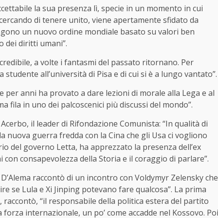
naccettabile la sua presenza lì, specie in un momento in cui
 cercando di tenere unito, viene apertamente sfidato da
pongono un nuovo ordine mondiale basato su valori ben
 dei diritti umani”.
ncredibile, a volte i fantasmi del passato ritornano. Per
studente all’università di Pisa e di cui si è a lungo vantato”.
e per anni ha provato a dare lezioni di morale alla Lega e al
a fila in uno dei palcoscenici più discussi del mondo”.
cerbo, il leader di Rifondazione Comunista: “In qualità di
 la nuova guerra fredda con la Cina che gli Usa ci vogliono
io del governo Letta, ha apprezzato la presenza dell’ex
i con consapevolezza della Storia e il coraggio di parlare”.
, D’Alema raccontò di un incontro con Voldymyr Zelensky che
pire se Lula e Xi Jinping potevano fare qualcosa”. La prima
raccontò, “il responsabile della politica estera del partito
a forza internazionale, un po’ come accadde nel Kossovo. Po