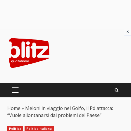
×
Skip
to
content
PRIMARY
MENU
Home
»
Meloni in viaggio nel Golfo, il Pd attacca:
“Vuole allontanarsi dai problemi del Paese”
Politica
Politica Italiana