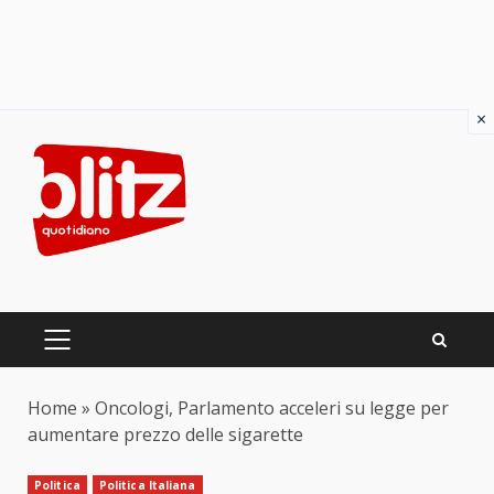
×
Skip
to
content
PRIMARY
MENU
Home
»
Oncologi, Parlamento acceleri su legge per
aumentare prezzo delle sigarette
Politica
Politica Italiana