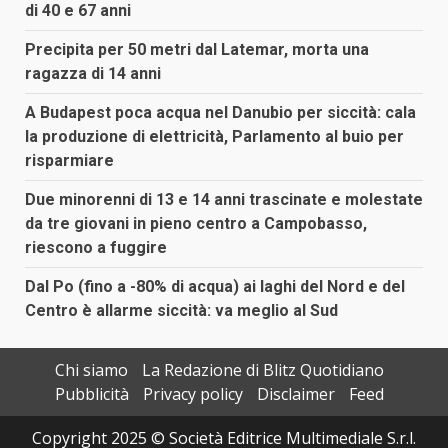
di 40 e 67 anni
Precipita per 50 metri dal Latemar, morta una
ragazza di 14 anni
A Budapest poca acqua nel Danubio per siccità: cala
la produzione di elettricità, Parlamento al buio per
risparmiare
Due minorenni di 13 e 14 anni trascinate e molestate
da tre giovani in pieno centro a Campobasso,
riescono a fuggire
Dal Po (fino a -80% di acqua) ai laghi del Nord e del
Centro è allarme siccità: va meglio al Sud
Chi siamo
La Redazione di Blitz Quotidiano
Pubblicità
Privacy policy
Disclaimer
Feed
Copyright 2025 © Società Editrice Multimediale S.r.l.