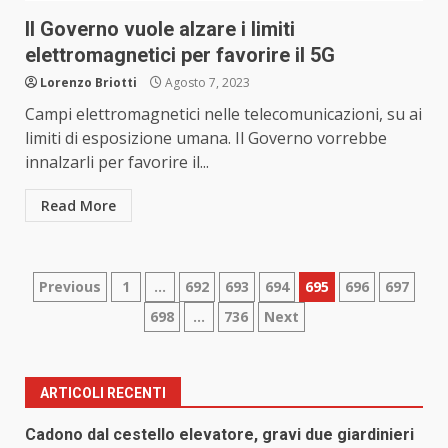
Il Governo vuole alzare i limiti
elettromagnetici per favorire il 5G
Lorenzo Briotti
Agosto 7, 2023
Campi elettromagnetici nelle telecomunicazioni, su ai
limiti di esposizione umana. Il Governo vorrebbe
innalzarli per favorire il...
Read More
Paginazione
Previous
1
…
692
693
694
695
696
697
698
…
736
Next
degli
articoli
ARTICOLI RECENTI
Cadono dal cestello elevatore, gravi due giardinieri