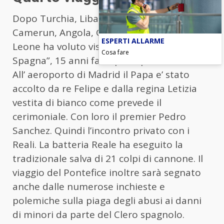
Dopo Turchia, Libano, Africa (Algeria,
Camerun, Angola, Guinea Equatoriale) Papa
ESPERTI ALLARME
Leone ha voluto visitare la “cattolicissima
Cosa fare
Spagna”, 15 anni fa dopo Papa Benedetto.
All’ aeroporto di Madrid il Papa e’ stato
accolto da re Felipe e dalla regina Letizia
vestita di bianco come prevede il
cerimoniale. Con loro il premier Pedro
Sanchez. Quindi l’incontro privato con i
Reali. La batteria Reale ha eseguito la
tradizionale salva di 21 colpi di cannone. Il
viaggio del Pontefice inoltre sarà segnato
anche dalle numerose inchieste e
polemiche sulla piaga degli abusi ai danni
di minori da parte del Clero spagnolo.