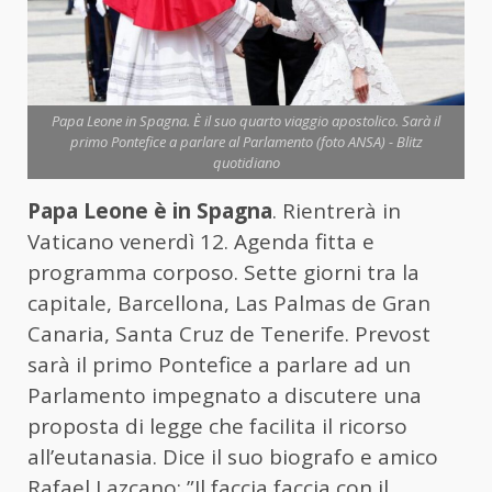
Papa Leone in Spagna. È il suo quarto viaggio apostolico. Sarà il
primo Pontefice a parlare al Parlamento (foto ANSA) - Blitz
quotidiano
Papa Leone è in Spagna
. Rientrerà in
Vaticano venerdì 12. Agenda fitta e
programma corposo. Sette giorni tra la
capitale, Barcellona, Las Palmas de Gran
Canaria, Santa Cruz de Tenerife. Prevost
sarà il primo Pontefice a parlare ad un
Parlamento impegnato a discutere una
proposta di legge che facilita il ricorso
all’eutanasia. Dice il suo biografo e amico
Rafael Lazcano: ”Il faccia faccia con il