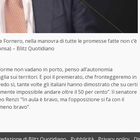
egge Fornero, nella manovra di tutte le promesse fatte non c’è
Ansa) – Blitz Quotidiano
riforme non vadano in porto, penso all’autonomia
glia sui territori. E poi il premierato, che fronteggeremo in
redo sì, tante volte gli italiani hanno dimostrato che su certi
ente impossibile andare oltre il 50 per cento”. Il senatore
o Renzi: “In aula è bravo, ma l’opposizione si fa con il
 meno bravo”.
Redazione di Blitz Quotidiano
Pubblicità
Privacy policy
Di