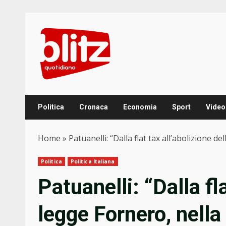
Skip
to
content
Politica
Cronaca
Economia
Sport
Video
Home
»
Patuanelli: “Dalla flat tax all’abolizione 
Politica
Politica Italiana
Patuanelli: “Dalla fl
legge Fornero, nella