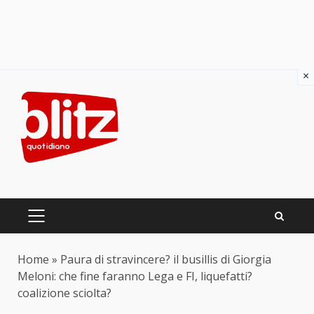
×
Skip
to
content
PRIMARY
MENU
Home
»
Paura di stravincere? il busillis di Giorgia
Meloni: che fine faranno Lega e FI, liquefatti?
coalizione sciolta?