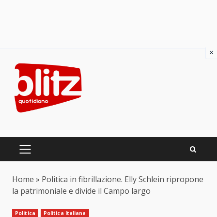
×
Skip
to
content
PRIMARY
MENU
Home
»
Politica in fibrillazione. Elly Schlein ripropone
la patrimoniale e divide il Campo largo
Politica
Politica Italiana