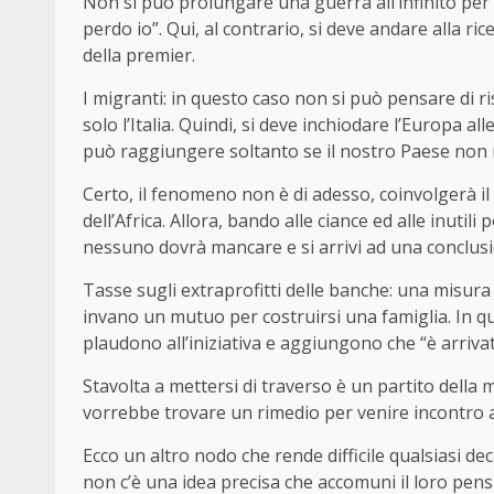
Non si può prolungare una guerra all’infinito per 
perdo io”. Qui, al contrario, si deve andare alla ric
della premier.
I migranti: in questo caso non si può pensare di 
solo l’Italia. Quindi, si deve inchiodare l’Europa a
può raggiungere soltanto se il nostro Paese non 
Certo, il fenomeno non è di adesso, coinvolgerà i
dell’Africa. Allora, bando alle ciance ed alle inuti
nessuno dovrà mancare e si arrivi ad una conclus
Tasse sugli extraprofitti delle banche: una misura
invano un mutuo per costruirsi una famiglia. In qu
plaudono all’iniziativa e aggiungono che “è arrivat
Stavolta a mettersi di traverso è un partito della 
vorrebbe trovare un rimedio per venire incontro all
Ecco un altro nodo che rende difficile qualsiasi dec
non c’è una idea precisa che accomuni il loro pensi