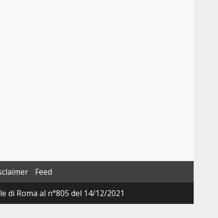
sclaimer
Feed
ale di Roma al n°805 del 14/12/2021