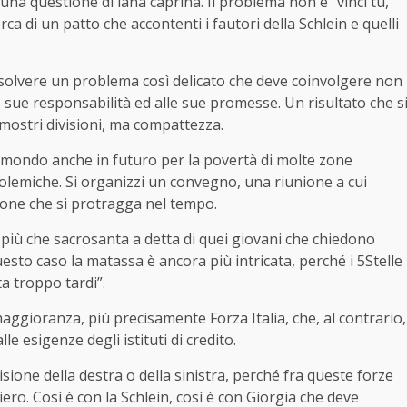
una questione di lana caprina. Il problema non è “vinci tu,
erca di un patto che accontenti i fautori della Schlein e quelli
risolvere un problema così delicato che deve coinvolgere non
lle sue responsabilità ed alle sue promesse. Un risultato che s
mostri divisioni, ma compattezza.
l mondo anche in futuro per la povertà di molte zone
li polemiche. Si organizzi un convegno, una riunione a cui
ione che si protragga nel tempo.
 più che sacrosanta a detta di quei giovani che chiedono
esto caso la matassa è ancora più intricata, perché i 5Stelle
a troppo tardi”.
maggioranza, più precisamente Forza Italia, che, al contrario,
e esigenze degli istituti di credito.
isione della destra o della sinistra, perché fra queste forze
ero. Così è con la Schlein, così è con Giorgia che deve