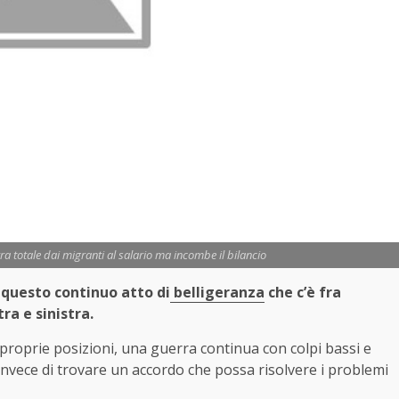
rra totale dai migranti al salario ma incombe il bilancio
È questo continuo atto di
belligeranza
che c’è fra
a e sinistra.
le proprie posizioni, una guerra continua con colpi bassi e
invece di trovare un accordo che possa risolvere i problemi