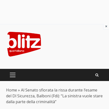
×
Skip
to
content
PRIMARY
MENU
Home
»
Al Senato sfiorata la rissa durante l’esame
del Dl Sicurezza, Balboni (Fdi): “La sinistra vuole stare
dalla parte della criminalità”