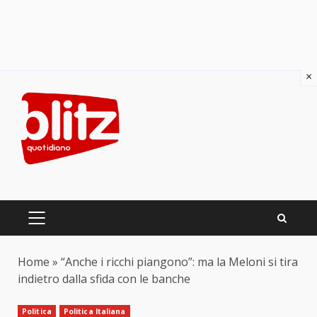
×
Skip
to
content
PRIMARY
MENU
Home
»
“Anche i ricchi piangono”: ma la Meloni si tira
indietro dalla sfida con le banche
Politica
Politica Italiana