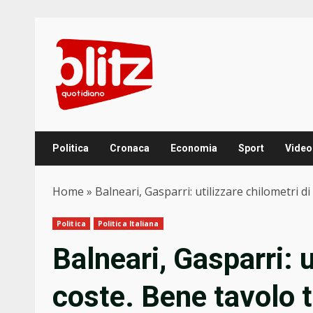
Skip
to
content
Politica
Cronaca
Economia
Sport
Video
Home
»
Balneari, Gasparri: utilizzare chilometri 
Politica
Politica Italiana
Balneari, Gasparri: u
coste. Bene tavolo 