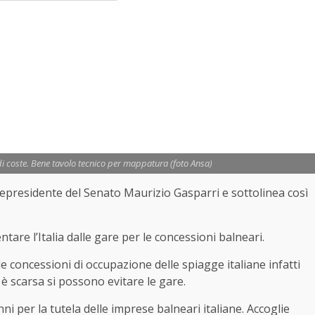
 di coste. Bene tavolo tecnico per mappatura (foto Ansa)
 vicepresidente del Senato Maurizio Gasparri e sottolinea così
re l’Italia dalle gare per le concessioni balneari.
le concessioni di occupazione delle spiagge italiane infatti
 è scarsa si possono evitare le gare.
ni per la tutela delle imprese balneari italiane. Accoglie