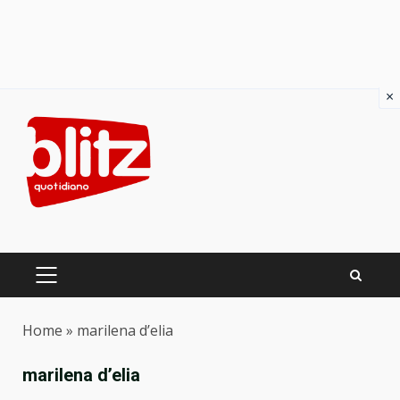
×
Skip
to
content
PRIMARY
MENU
Home
»
marilena d’elia
marilena d’elia