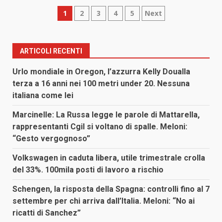
Paginazione
1
2
3
4
5
Next
degli
articoli
ARTICOLI RECENTI
Urlo mondiale in Oregon, l’azzurra Kelly Doualla
terza a 16 anni nei 100 metri under 20. Nessuna
italiana come lei
Marcinelle: La Russa legge le parole di Mattarella,
rappresentanti Cgil si voltano di spalle. Meloni:
“Gesto vergognoso”
Volkswagen in caduta libera, utile trimestrale crolla
del 33%. 100mila posti di lavoro a rischio
Schengen, la risposta della Spagna: controlli fino al 7
settembre per chi arriva dall’Italia. Meloni: “No ai
ricatti di Sanchez”