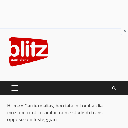
×
Skip
to
content
PRIMARY
MENU
Home
»
Carriere alias, bocciata in Lombardia
mozione contro cambio nome studenti trans:
opposizioni festeggiano