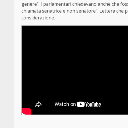
genere”. I parlamentari chiedevano anche che fosse
chiamata senatrice e non senatore”. Lettera che 
considerazione.