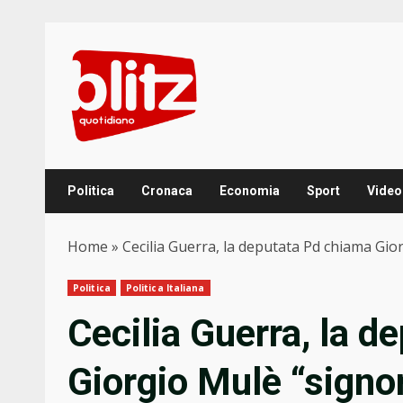
Skip
to
content
Politica
Cronaca
Economia
Sport
Video
Home
»
Cecilia Guerra, la deputata Pd chiama Gio
Politica
Politica Italiana
Cecilia Guerra, la 
Giorgio Mulè “signor