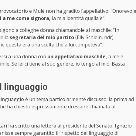
 provocatorio e Mulè non ha gradito l’appellativo: “Onorevol
i a me come signora,
la mia identità quella è”.
volgono a colleghe donna chiamandole al maschile: “In
della
segretaria del mio partito
(Elly Schlein, ndr)
e questa era una scelta che a lui competeva”.
gersi a una donna con
un appellativo maschile,
a me è
ile. Se lei ci tiene al suo genere, io tengo al mio. Basta
l linguaggio
l linguaggio è un tema particolarmente discusso. la prima ad
a che ha chiesto espressamente di essere chiamata al
ri ha scritto una lettera al presidente del Senato, Ignazio
nisse sempre garantito il “rispetto del linguaggio di