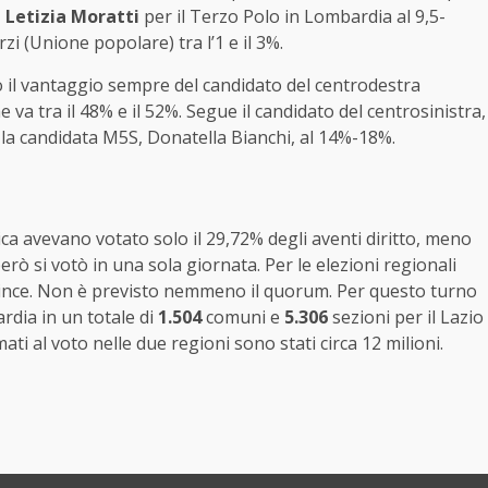
.
Letizia Moratti
per il Terzo Polo in Lombardia al 9,5-
i (Unione popolare) tra l’1 e il 3%.
o il vantaggio sempre del candidato del centrodestra
 va tra il 48% e il 52%. Segue il candidato del centrosinistra,
 la candidata M5S, Donatella Bianchi, al 14%-18%.
nica avevano votato solo il 29,72% degli aventi diritto, meno
erò si votò in una sola giornata. Per le elezioni regionali
 vince. Non è previsto nemmeno il quorum. Per questo turno
rdia in un totale di
1.504
comuni e
5.306
sezioni per il Lazio
amati al voto nelle due regioni sono stati circa 12 milioni.