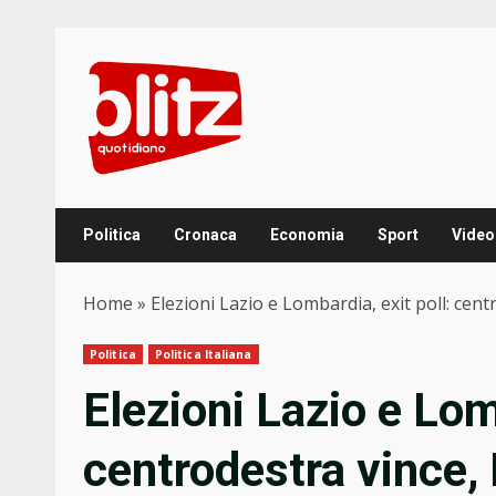
Skip
to
content
Politica
Cronaca
Economia
Sport
Video
Home
»
Elezioni Lazio e Lombardia, exit poll: cen
Politica
Politica Italiana
Elezioni Lazio e Lom
centrodestra vince,