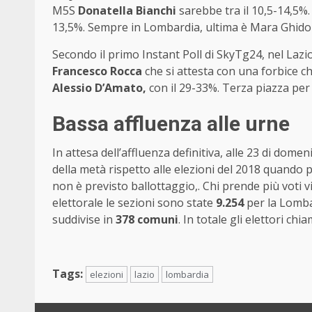
M5S
Donatella Bianchi
sarebbe tra il 10,5-14,5%
13,5%. Sempre in Lombardia, ultima è Mara Ghidorz
Secondo il primo Instant Poll di SkyTg24, nel Lazi
Francesco Rocca
che si attesta con una forbice che
Alessio D’Amato,
con il 29-33%. Terza piazza per
Bassa affluenza alle urne
In attesa dell’affluenza definitiva, alle 23 di dome
della metà rispetto alle elezioni del 2018 quando p
non è previsto ballottaggio,. Chi prende più voti
elettorale le sezioni sono state
9.254
per la Lomba
suddivise in
378 comuni
. In totale gli elettori chi
Tags:
elezioni
lazio
lombardia