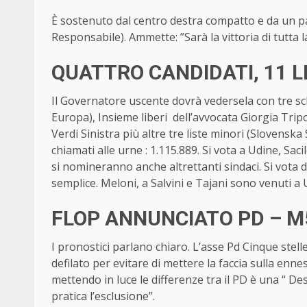
È sostenuto dal centro destra compatto e da un pa
Responsabile). Ammette: ”Sarà la vittoria di tutta l
QUATTRO CANDIDATI, 11 L
Il Governatore uscente dovrà vedersela con tre s
Europa), Insieme liberi dell’avvocata Giorgia Trip
Verdi Sinistra più altre tre liste minori (Slovensk
chiamati alle urne : 1.115.889. Si vota a Udine, Sa
si nomineranno anche altrettanti sindaci. Si vota 
semplice. Meloni, a Salvini e Tajani sono venuti a U
FLOP ANNUNCIATO PD – M
I pronostici parlano chiaro. L’asse Pd Cinque stel
defilato per evitare di mettere la faccia sulla enne
mettendo in luce le differenze tra il PD è una “ D
pratica l’esclusione”.