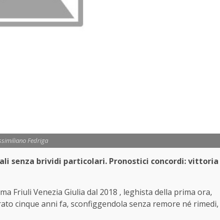
similiano Fedriga
li senza brividi particolari. Pronostici concordi: vittoria
a Friuli Venezia Giulia dal 2018 , leghista della prima ora,
trato cinque anni fa, sconfiggendola senza remore né rimedi,