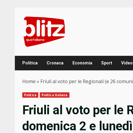
Skip
to
content
Politica
Cronaca
Economia
Sport
Video
Home
»
Friuli al voto per le Regionali (e 26 comun
Politica
Politica Italiana
Friuli al voto per le
domenica 2 e lunedì 