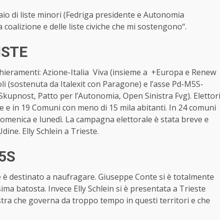
io di liste minori (Fedriga presidente e Autonomia
a coalizione e delle liste civiche che mi sostengono“.
ISTE
chieramenti: Azione-Italia Viva (insieme a +Europa e Renew
oli (sostenuta da Italexit con Paragone) e l’asse Pd-M5S-
a Skupnost, Patto per l’Autonomia, Open Sinistra Fvg). Elettor
cile e in 19 Comuni con meno di 15 mila abitanti. In 24 comuni
domenica e lunedì. La campagna elettorale è stata breve e
dine. Elly Schlein a Trieste.
5S
le è destinato a naufragare. Giuseppe Conte si è totalmente
sima batosta. Invece Elly Schlein si è presentata a Trieste
estra che governa da troppo tempo in questi territori e che