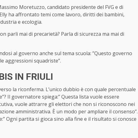
Massimo Moretuzzo, candidato presidente del FVG e di
lly ha affrontato temi come lavoro, diritti dei bambini,
ndustria e ecologia.
n parli mai di precarietà? Parla di sicurezza ma mai di
endosi al governo anche sul tema scuola: ”Questo governo
le aggressioni squadriste”.
IS IN FRIULI
 verso la riconferma. L’unico dubbio è con quale percentuale
nte”? Il governatore spiega:” Questa lista vuole essere
tiva, vuole attrarre gli elettori che non si riconoscono nei
azione amministrativa. È un modo per ampliare il consenso”.
 Ogni partita si gioca sino alla fine e il risultato si conosce