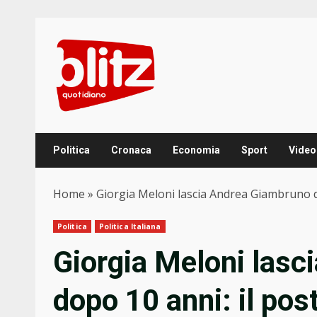
Skip
to
content
Politica
Cronaca
Economia
Sport
Video
Home
»
Giorgia Meloni lascia Andrea Giambruno dop
Politica
Politica Italiana
Giorgia Meloni las
dopo 10 anni: il post