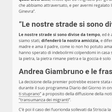
che abbiamo attraversato, e per avermi regalato la
Ginevra”.
“Le nostre strade si sono d
Le nostre strade si sono divise da tempo
, ed è
siamo stati,
difenderò la nostra amicizia,
e dife
madre e ama il padre, come io non ho potuto amare 
hanno sperato di indebolirmi colpendomi in casa 
la pietra, la pietra rimane pietra e la goccia è solo
Andrea Giambruno e le fras
La decisione della premier potrebbe essere stata de
durante il suo programma Diario del Giorno in ond
ti stuprano”
a proposito della diffusione della not
“transumanza dei migranti
“.
C’è poi il caso dei fuorionda sollevati da Striscia la 