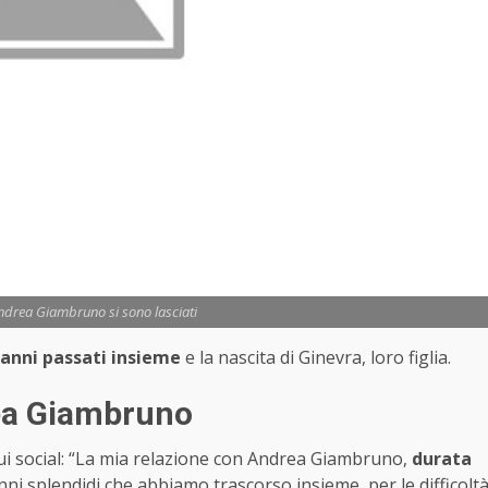
ndrea Giambruno si sono lasciati
 anni passati insieme
e la nascita di Ginevra, loro figlia.
rea Giambruno
ui social: “La mia relazione con Andrea Giambruno,
durata
 anni splendidi che abbiamo trascorso insieme, per le difficolt