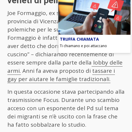
veneti di pelle bianca”
Joe Formaggio, ex sindaco di Albettone in
provincia di Vicenza, è “abbonato” alle
polemiche per le sue esternazioni.
Formaggio è infatti divenuto famoso per
TRUFFA CHIAMATA
aver detto che dormiva “con il fucile sotto il
Ti chiamano e poi attaccano
cuscino” – dichiarando recentemente di
essere sempre dalla parte della
lobby delle
armi.
Anni fa aveva proposto di
tassare i
gay per aiutare le famiglie tradizionali.
In questa occasione stava partecipando alla
trasmissione Focus. Durante uno scambio
acceso con un esponente del Pd sul tema
dei migranti se n’è uscito con la frase che
ha fatto sobbalzare lo studio.