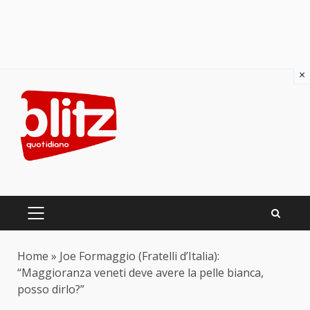
×
Skip
to
content
PRIMARY
MENU
Home
»
Joe Formaggio (Fratelli d’Italia):
“Maggioranza veneti deve avere la pelle bianca,
posso dirlo?”