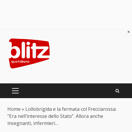
×
Skip
to
content
PRIMARY
MENU
Home
»
Lollobrigida e la fermata col Frecciarossa:
“Era nell’interesse dello Stato”. Allora anche
insegnanti, infermieri…