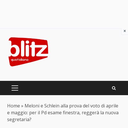
×
Skip
to
content
PRIMARY
MENU
Home
»
Meloni e Schlein alla prova del voto di aprile
e maggio: per il Pd esame finestra, reggerà la nuova
segretaria?