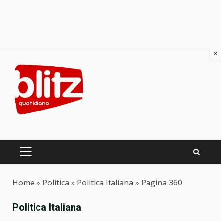
×
Skip
to
content
PRIMARY
MENU
Home
»
Politica
»
Politica Italiana
»
Pagina 360
Politica Italiana