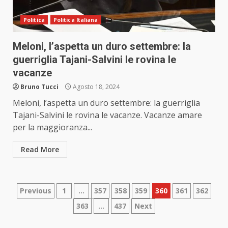
Politica
Politica Italiana
Meloni, l’aspetta un duro settembre: la
guerriglia Tajani-Salvini le rovina le
vacanze
Bruno Tucci
Agosto 18, 2024
Meloni, l’aspetta un duro settembre: la guerriglia
Tajani-Salvini le rovina le vacanze. Vacanze amare
per la maggioranza...
Read More
Paginazione
Previous
1
…
357
358
359
360
361
362
363
…
437
Next
degli