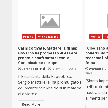
Politica
Politica Italiana
Politica
Po
Carni coltivate, Mattarella firma:
“Cibo sano ai
Governo ha promesso di essere
poveri? No!”
pronto a confrontarsi con la
teorema Lol
Commissione europea
firma
Lorenzo Briotti
Dicembre 1, 2023
Warsamé Din
2023
Il Presidente della Repubblica,
“Siamo impe
Sergio Mattarella, ha promulgato il
nell’incolumi
ddl recante “disposizioni in materia
nostra sfida
di divieto di...
alimenti per 
Read More