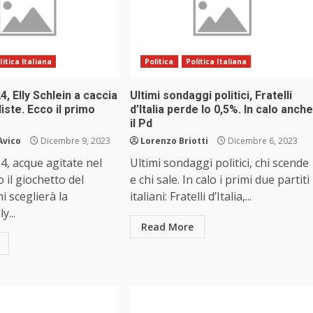
litica Italiana
Politica
Politica Italiana
, Elly Schlein a caccia
Ultimi sondaggi politici, Fratelli
 liste. Ecco il primo
d’Italia perde lo 0,5%. In calo anche
il Pd
Avico
Dicembre 9, 2023
Lorenzo Briotti
Dicembre 6, 2023
, acque agitate nel
Ultimi sondaggi politici, chi scende
o il giochetto del
e chi sale. In calo i primi due partiti
i sceglierà la
italiani: Fratelli d’Italia,...
y...
Read More