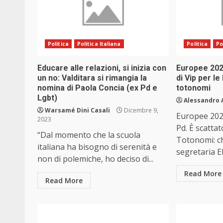
Politica
Politica Italiana
Politica
Po
Educare alle relazioni, si inizia con
Europee 2024
un no: Valditara si rimangia la
di Vip per le
nomina di Paola Concia (ex Pd e
totonomi
Lgbt)
Alessandro 
Warsamé Dini Casali
Dicembre 9,
Europee 2024
2023
Pd. È scattat
“Dal momento che la scuola
Totonomi: ch
italiana ha bisogno di serenità e
segretaria Ell
non di polemiche, ho deciso di...
Read More
Read More