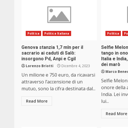
Politica
Politica Italiana
Politica
Po
Genova stanzia 1,7 mln per il
Selfie Melon
sacrario ai caduti di Salò:
tango in ono
insorgono Pd, Anpi e Cgil
Italia e Indi
dei marò
Lorenzo Briotti
Dicembre 4, 2023
Marco Bene
Un milione e 750 euro, da ricavarsi
Selfie Melon
attraverso l’accensione di un
onore della a
mutuo, sono la cifra destinata dal...
India. Lei in
lui...
Read More
Read More