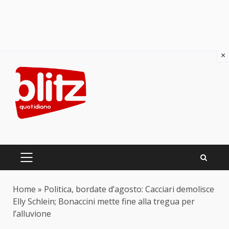
×
Skip
to
content
PRIMARY
MENU
Home
»
Politica, bordate d’agosto: Cacciari demolisce
Elly Schlein; Bonaccini mette fine alla tregua per
l’alluvione