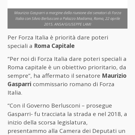
Maurizio Gasparri a margine della riunione dei senatori di Forza
Italia con Silvio Berlusconi a Palazzo Madama, Roma, 22 aprile
2015. ANSA/GIUSEPPE LAMI
Per Forza Italia è priorità dare poteri
speciali a
Roma Capitale
“Per noi di Forza Italia dare poteri speciali a
Roma capitale è un obiettivo prioritario, da
sempre”, ha affermato il senatore
Maurizio
Gasparri
commissario romano di Forza
Italia.
“Con il Governo Berlusconi – prosegue
Gasparri- fu tracciata la strada e nel 2018, a
inizio della scorsa legislatura,
presentammo alla Camera dei Deputati un