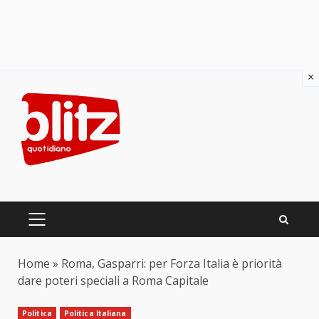
×
Skip
to
content
PRIMARY
MENU
Home
»
Roma, Gasparri: per Forza Italia è priorità
dare poteri speciali a Roma Capitale
Politica
Politica Italiana