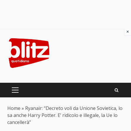
×
Skip
to
content
PRIMARY
MENU
Home
»
Ryanair: “Decreto voli da Unione Sovietica, lo
sa anche Harry Potter. E’ ridicolo e illegale, la Ue lo
cancellerà”