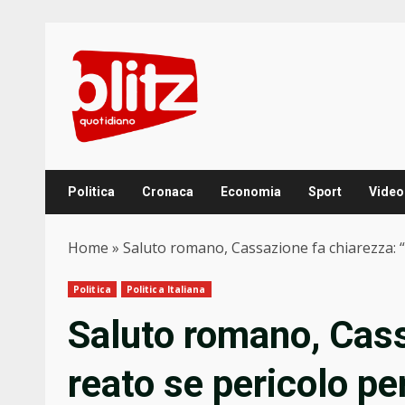
Skip
to
content
Politica
Cronaca
Economia
Sport
Video
Home
»
Saluto romano, Cassazione fa chiarezza: “E
Politica
Politica Italiana
Saluto romano, Cass
reato se pericolo per