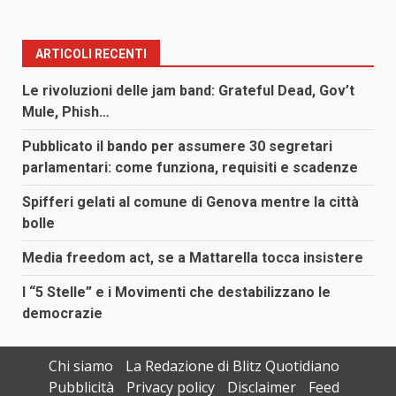
ARTICOLI RECENTI
Le rivoluzioni delle jam band: Grateful Dead, Gov’t
Mule, Phish…
Pubblicato il bando per assumere 30 segretari
parlamentari: come funziona, requisiti e scadenze
Spifferi gelati al comune di Genova mentre la città
bolle
Media freedom act, se a Mattarella tocca insistere
I “5 Stelle” e i Movimenti che destabilizzano le
democrazie
Chi siamo
La Redazione di Blitz Quotidiano
Pubblicità
Privacy policy
Disclaimer
Feed