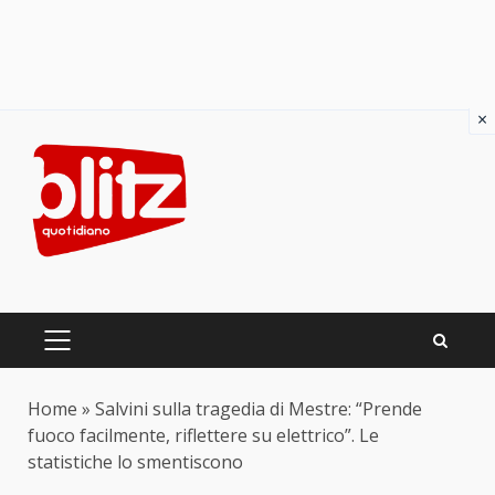
×
Skip
to
content
PRIMARY
MENU
Home
»
Salvini sulla tragedia di Mestre: “Prende
fuoco facilmente, riflettere su elettrico”. Le
statistiche lo smentiscono