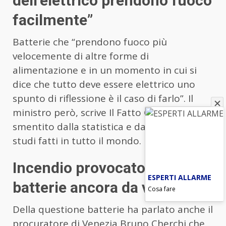
dell’elettrico prendono fuoco
facilmente”
Batterie che “prendono fuoco più
velocemente di altre forme di
alimentazione e in un momento in cui si
dice che tutto deve essere elettrico uno
spunto di riflessione è il caso di farlo”. Il
ministro però, scrive Il Fatto Quotidiano, è
smentito dalla statistica e da decine di
studi fatti in tutto il mondo.
Incendio provocato dalle
ESPERTI ALLARME
batterie ancora da verificare
Cosa fare
Della questione batterie ha parlato anche il
procuratore di Venezia Bruno Cherchi che