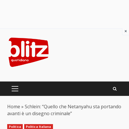
×
Skip
to
content
PRIMARY
MENU
Home
»
Schlein: “Quello che Netanyahu sta portando
avanti è un disegno criminale”
Politica
Politica Italiana