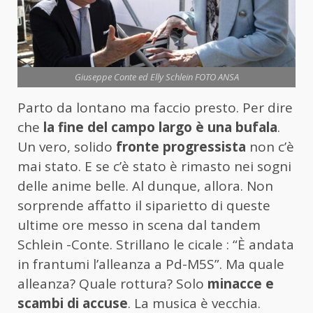
Giuseppe Conte ed Elly Schlein FOTO ANSA
Parto da lontano ma faccio presto. Per dire
che
la fine del campo largo è una bufala
.
Un vero, solido
fronte progressista
non c’è
mai stato. E se c’è stato è rimasto nei sogni
delle anime belle. Al dunque, allora. Non
sorprende affatto il siparietto di queste
ultime ore messo in scena dal tandem
Schlein -Conte. Strillano le cicale : “È andata
in frantumi l’alleanza a Pd-M5S”. Ma quale
alleanza? Quale rottura? Solo
minacce e
scambi di accuse
. La musica è vecchia.