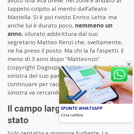
avuto una vita breve: nel 2008 è andato al
tappeto colpito al mento dall’alleato
Mastella. Si è poi rivisto Enrico Letta: ma
anche lui è durato poco,
nemmeno un
anno
, silurato addirittura dal suo
segretario Matteo Renzi che, sveltamente,
ne ha preso il posto. Ma chi la fa l’aspetti. E
meno di 3 anni dopo “Matteonzo”
(copyright Dagospia) è stato trafitto dall’ala
sinistra del suo partito. E si potrebbe
continuare per raccontare i guai che la
sinistra va cercando.
Il campo largo non c’è mai
SPUNTE WHATSAPP
Cosa cambia
stato
Solo tentativi e manovre furbette. La