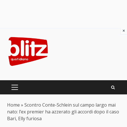
×
Skip
to
content
PRIMARY
MENU
Home
»
Scontro Conte-Schlein sul campo largo mai
nato: l’ex premier ha azzerato gli accordi dopo il caso
Bari, Elly furiosa