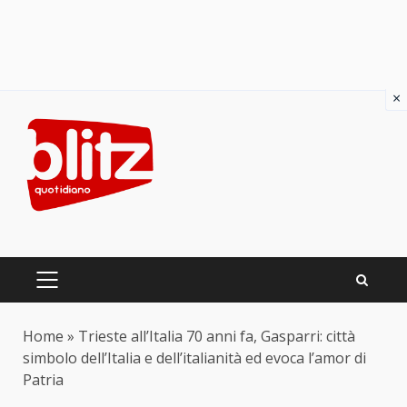
×
Skip
to
content
PRIMARY
MENU
Home
»
Trieste all’Italia 70 anni fa, Gasparri: città
simbolo dell’Italia e dell’italianità ed evoca l’amor di
Patria