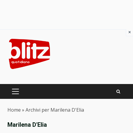
×
Skip
to
content
PRIMARY
MENU
Home
»
Archivi per Marilena D'Elia
Marilena D'Elia