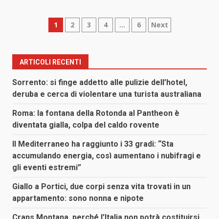
Paginazione
1
2
3
4
…
6
Next
degli
articoli
ARTICOLI RECENTI
Sorrento: si finge addetto alle pulizie dell’hotel,
deruba e cerca di violentare una turista australiana
Roma: la fontana della Rotonda al Pantheon è
diventata gialla, colpa del caldo rovente
Il Mediterraneo ha raggiunto i 33 gradi: “Sta
accumulando energia, così aumentano i nubifragi e
gli eventi estremi”
Giallo a Portici, due corpi senza vita trovati in un
appartamento: sono nonna e nipote
Crans Montana, perché l’Italia non potrà costituirsi