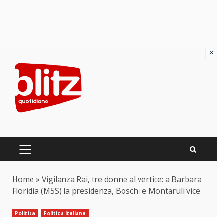
×
Skip
to
content
PRIMARY
MENU
Home
»
Vigilanza Rai, tre donne al vertice: a Barbara
Floridia (M5S) la presidenza, Boschi e Montaruli vice
Politica
Politica Italiana