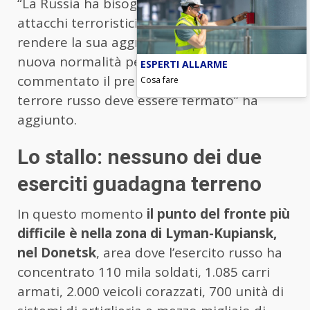
“La Russia ha bisogno di questo e di altri
attacchi terroristici simili per una sola cosa:
rendere la sua aggressione genocida la
nuova normalità per il mondo intero”, ha
ESPERTI ALLARME
commentato il premier ucraino Zelensky. “Il
Cosa fare
terrore russo deve essere fermato” ha
aggiunto.
Lo stallo: nessuno dei due
eserciti guadagna terreno
In questo momento
il punto del fronte più
difficile è nella zona di Lyman-Kupiansk,
nel Donetsk
, area dove l’esercito russo ha
concentrato 110 mila soldati, 1.085 carri
armati, 2.000 veicoli corazzati, 700 unità di