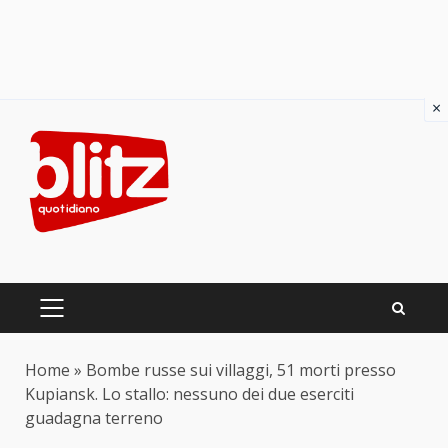
×
Skip
to
content
PRIMARY
MENU
Home
»
Bombe russe sui villaggi, 51 morti presso
Kupiansk. Lo stallo: nessuno dei due eserciti
guadagna terreno