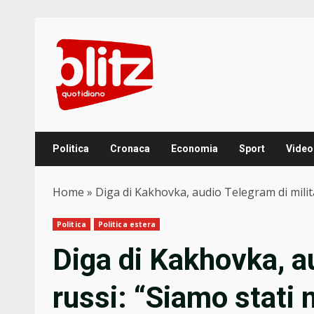
Skip
to
content
Politica
Cronaca
Economia
Sport
Video
Home
»
Diga di Kakhovka, audio Telegram di militar
Politica
Politica estera
Diga di Kakhovka, au
russi: “Siamo stati 