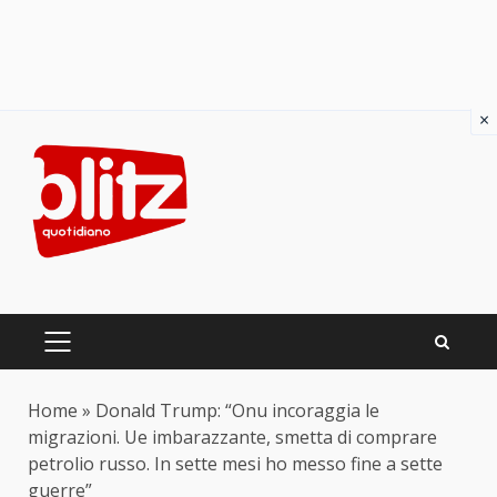
×
Skip
to
content
PRIMARY
MENU
Home
»
Donald Trump: “Onu incoraggia le
migrazioni. Ue imbarazzante, smetta di comprare
petrolio russo. In sette mesi ho messo fine a sette
guerre”