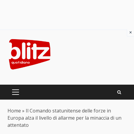
×
Skip
to
content
PRIMARY
MENU
Home
»
Il Comando statunitense delle forze in
Europa alza il livello di allarme per la minaccia di un
attentato